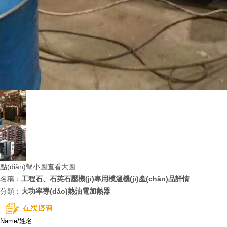
點(diǎn)擊小圖查看大圖
名稱：
工程石、石英石壓機(jī)專用模溫機(jī)
產(chǎn)品詳情
分類：
大功率導(dǎo)熱油電加熱器