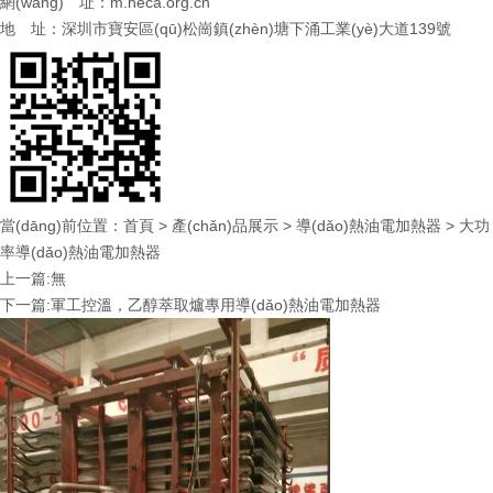
網(wǎng) 址：
m.heca.org.cn
地 址：深圳市寶安區(qū)松崗鎮(zhèn)塘下涌工業(yè)大道139號
當(dāng)前位置：
首頁
>
產(chǎn)品展示
>
導(dǎo)熱油電加熱器
>
大功
率導(dǎo)熱油電加熱器
上一篇:無
下一篇:軍工控溫，乙醇萃取爐專用導(dǎo)熱油電加熱器