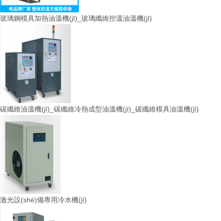
玻璃鋼模具加熱油溫機(jī)_玻璃纖維控溫油溫機(jī)
碳纖維油溫機(jī)_碳纖維冷熱成型油溫機(jī)_碳纖維模具油溫機(jī)
激光設(shè)備專用冷水機(jī)