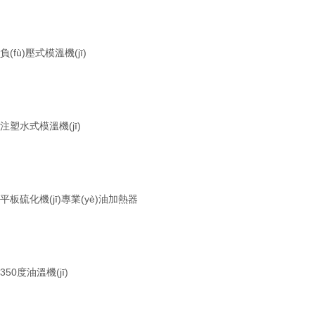
負(fù)壓式模溫機(jī)
注塑水式模溫機(jī)
平板硫化機(jī)專業(yè)油加熱器
350度油溫機(jī)