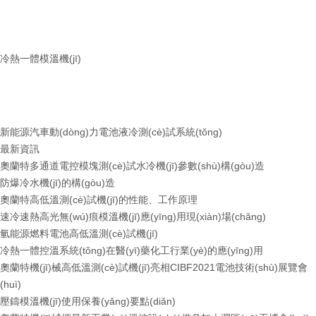
冷熱一體模溫機(jī)
新能源汽車動(dòng)力電池液冷測(cè)試系統(tǒng)
最新資訊
奧蘭特多通道電控模塊測(cè)試水冷機(jī)參數(shù)構(gòu)造
防爆冷水機(jī)的構(gòu)造
奧蘭特高低溫測(cè)試機(jī)的性能、工作原理
速冷速熱高光無(wú)痕模溫機(jī)應(yīng)用現(xiàn)場(chǎng)
氫能源燃料電池高低溫測(cè)試機(jī)
冷熱一體控溫系統(tǒng)在醫(yī)藥化工行業(yè)的應(yīng)用
奧蘭特機(jī)械高低溫測(cè)試機(jī)亮相CIBF2021電池技術(shù)展覽會
(huì)
壓鑄模溫機(jī)使用保養(yǎng)要點(diǎn)