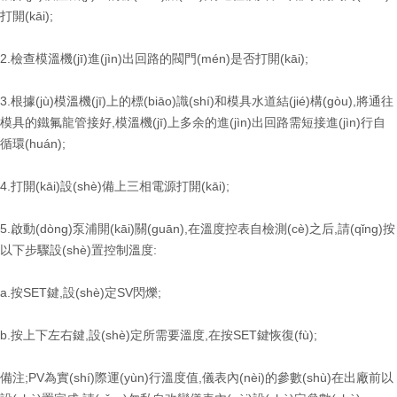
打開(kāi);
2.檢查模溫機(jī)進(jìn)出回路的閥門(mén)是否打開(kāi);
3.根據(jù)模溫機(jī)上的標(biāo)識(shí)和模具水道結(jié)構(gòu),將通往
模具的鐵氟龍管接好,模溫機(jī)上多余的進(jìn)出回路需短接進(jìn)行自
循環(huán);
4.打開(kāi)設(shè)備上三相電源打開(kāi);
5.啟動(dòng)泵浦開(kāi)關(guān),在溫度控表自檢測(cè)之后,請(qǐng)按
以下步驟設(shè)置控制溫度:
a.按SET鍵,設(shè)定SV閃爍;
b.按上下左右鍵,設(shè)定所需要溫度,在按SET鍵恢復(fù);
備注;PV為實(shí)際運(yùn)行溫度值,儀表內(nèi)的參數(shù)在出廠前以