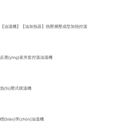
【油溫機】【油加熱器】熱壓層壓成型加熱控溫
反應(yīng)釜夾套控溫油溫機
負(fù)壓式模溫機
標(biāo)準(zhǔn)油溫機