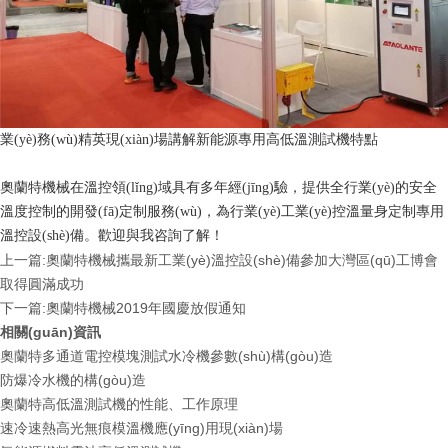
業(yè)務(wù)精英現(xiàn)場講解
新能源專用高低溫測試機特點
奧蘭特機械在溫控領(lǐng)域具有多年經(jīng)驗，提供全行業(yè)的安全
溫度控制的開發(fā)定制服務(wù)，為行業(yè)工業(yè)控溫量身定制專用
溫控設(shè)備。歡迎與我咨詢了解！
上一篇:奧蘭特機械攜最新工業(yè)溫控設(shè)備參加大灣區(qū)工博會
取得圓滿成功
下一篇:奧蘭特機械2019年國慶放假通知
相關(guān)資訊
奧蘭特多通道電控模塊測試水冷機參數(shù)構(gòu)造
防爆冷水機的構(gòu)造
奧蘭特高低溫測試機的性能、工作原理
速冷速熱高光無痕模溫機應(yīng)用現(xiàn)場