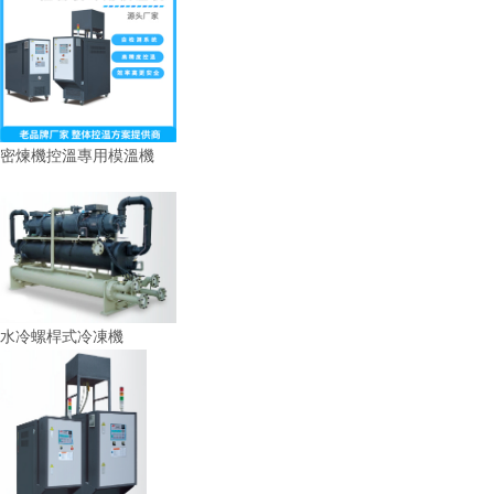
密煉機控溫專用模溫機
水冷螺桿式冷凍機