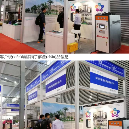
客戶現(xiàn)場咨詢了解產(chǎn)品信息