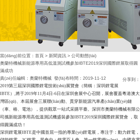
當(dāng)前位置：
首頁
>
新聞資訊
>
公司動態(tài)
奧蘭特機械新能源專用高低溫測試機參加IBTE2019深圳國際鋰展取得圓
滿成功
責(zé)任編輯：
奧蘭特機械
發(fā)布時間：2019-11-12
分享到：
2019第三屆深圳國際鋰電技術(shù)展覽會（簡稱：深圳鋰電展
IBTE）,將于2019年11月4日-6日在深圳會展中心召開，展會覆蓋粵港澳大
灣區(qū)、本屆展會三展聯(lián)動、貫穿新能源汽車產(chǎn)業(yè)鏈
（車、樁、電池），提供觀眾一站式采購平臺。深圳市奧蘭特機械有限公
司攜新能源專用高低溫測試機盛裝參加IBTE2019深圳國際鋰展覽會 ，取
得圓滿成功！
深圳鋰電展IBTE
是中國首屈一指的專業(yè)鋰電展，專注于：動力鋰電，
儲能鋰電，3C鋰電，展會由：鋰電百人會，第一鋰電網(wǎng)，中國充電