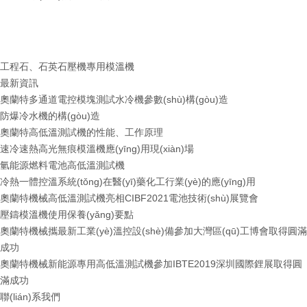
工程石、石英石壓機專用模溫機
最新資訊
奧蘭特多通道電控模塊測試水冷機參數(shù)構(gòu)造
防爆冷水機的構(gòu)造
奧蘭特高低溫測試機的性能、工作原理
速冷速熱高光無痕模溫機應(yīng)用現(xiàn)場
氫能源燃料電池高低溫測試機
冷熱一體控溫系統(tǒng)在醫(yī)藥化工行業(yè)的應(yīng)用
奧蘭特機械高低溫測試機亮相CIBF2021電池技術(shù)展覽會
壓鑄模溫機使用保養(yǎng)要點
奧蘭特機械攜最新工業(yè)溫控設(shè)備參加大灣區(qū)工博會取得圓滿
成功
奧蘭特機械新能源專用高低溫測試機參加IBTE2019深圳國際鋰展取得圓
滿成功
聯(lián)系我們