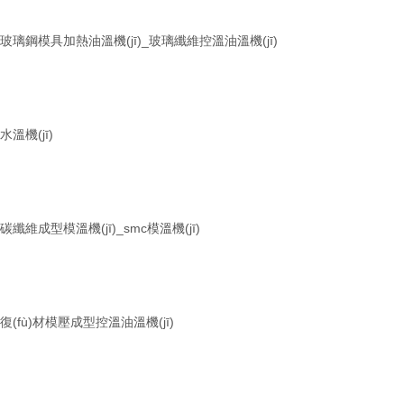
玻璃鋼模具加熱油溫機(jī)_玻璃纖維控溫油溫機(jī)
水溫機(jī)
碳纖維成型模溫機(jī)_smc模溫機(jī)
復(fù)材模壓成型控溫油溫機(jī)