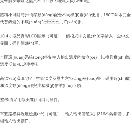
完全解決鍋爐之蒸汽不可回收的能耗大問(wèn)題。
體積小可隨時(shí)移動(dòng)配合不同機(jī)臺(tái)使用，
180
℃熱水完全
代替鍋爐的不環(huán)?，F(xiàn)象。
10.4
寸液晶真彩
LCD
顯示（可選），觸模式中文數(shù)字輸入，全中文
界面，操作簡(jiǎn)單。
全閉環(huán)系統(tǒng)控制輸入輸出溫度的檢測(cè)，以模具實(shí)際
溫度反饋
PLC
。
高溫?zé)崴⒗渌?，空氣溫度及壓力六?xiàng)報(bào)警，采用時(shí)間
和溫度動(dòng)作與注塑機(jī)信號(hào)互鎖。
整機(jī)采用歐美進(jìn)口元器件。
單雙路模具溫度檢測(cè)（可選），輸入輸出管道采用
316
不銹鋼管，多
組輸入輸出接口。