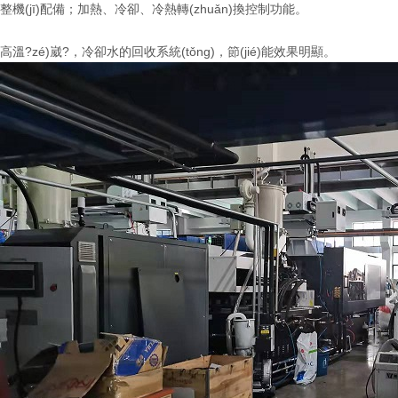
整機(jī)配備；加熱、冷卻、冷熱轉(zhuǎn)換控制功能。
高溫?zé)崴?，冷卻水的回收系統(tǒng)，節(jié)能效果明顯。