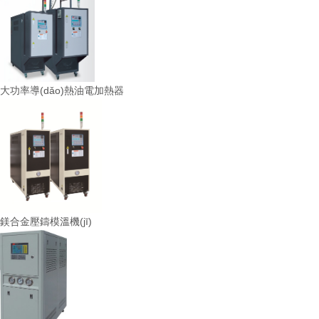
大功率導(dǎo)熱油電加熱器
鎂合金壓鑄模溫機(jī)