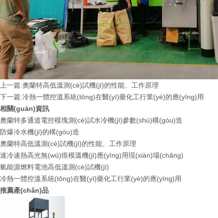
上一篇:奧蘭特高低溫測(cè)試機(jī)的性能、工作原理
下一篇:冷熱一體控溫系統(tǒng)在醫(yī)藥化工行業(yè)的應(yīng)用
相關(guān)資訊
奧蘭特多通道電控模塊測(cè)試水冷機(jī)參數(shù)構(gòu)造
防爆冷水機(jī)的構(gòu)造
奧蘭特高低溫測(cè)試機(jī)的性能、工作原理
速冷速熱高光無(wú)痕模溫機(jī)應(yīng)用現(xiàn)場(chǎng)
氫能源燃料電池高低溫測(cè)試機(jī)
冷熱一體控溫系統(tǒng)在醫(yī)藥化工行業(yè)的應(yīng)用
推薦產(chǎn)品