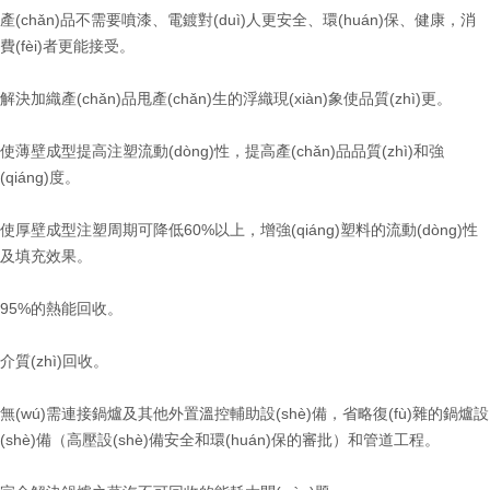
產(chǎn)品不需要噴漆、電鍍對(duì)人更安全、環(huán)保、健康，消
費(fèi)者更能接受。
解決加織產(chǎn)品甩產(chǎn)生的浮織現(xiàn)象使品質(zhì)更。
使薄壁成型提高注塑流動(dòng)性，提高產(chǎn)品品質(zhì)和強
(qiáng)度。
使厚壁成型注塑周期可降低
60%
以上，增強(qiáng)塑料的流動(dòng)性
及填充效果。
95%
的熱能回收。
介質(zhì)回收。
無(wú)需連接鍋爐及其他外置溫控輔助設(shè)備，省略復(fù)雜的鍋爐設
(shè)備（高壓設(shè)備安全和環(huán)保的審批）和管道工程。