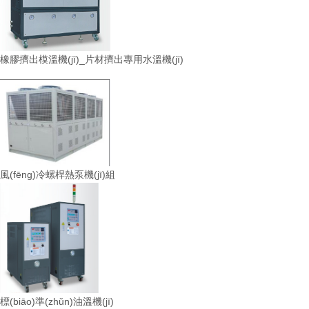
橡膠擠出模溫機(jī)_片材擠出專用水溫機(jī)
風(fēng)冷螺桿熱泵機(jī)組
標(biāo)準(zhǔn)油溫機(jī)