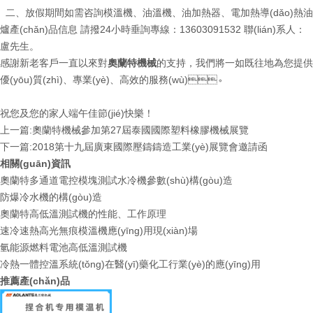
二、放假期間如需咨詢模溫機、油溫機、油加熱器、電加熱導(dǎo)熱油
爐產(chǎn)品信息 請撥24小時
垂詢專線：13603091532
聯(lián)系人：
盧先生。
感謝新老客戶一直以來對
奧蘭特機械
的支持，我們將一如既往地為您提供
優(yōu)質(zhì)、專業(yè)、高效的服務(wù)。
祝您及您的家人端午佳節(jié)快樂！
上一篇:奧蘭特機械參加第27屆泰國國際塑料橡膠機械展覽
下一篇:2018第十九屆廣東國際壓鑄鑄造工業(yè)展覽會邀請函
相關(guān)資訊
奧蘭特多通道電控模塊測試水冷機參數(shù)構(gòu)造
防爆冷水機的構(gòu)造
奧蘭特高低溫測試機的性能、工作原理
速冷速熱高光無痕模溫機應(yīng)用現(xiàn)場
氫能源燃料電池高低溫測試機
冷熱一體控溫系統(tǒng)在醫(yī)藥化工行業(yè)的應(yīng)用
推薦產(chǎn)品