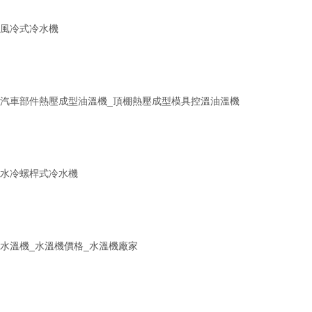
風冷式冷水機
汽車部件熱壓成型油溫機_頂棚熱壓成型模具控溫油溫機
水冷螺桿式冷水機
水溫機_水溫機價格_水溫機廠家