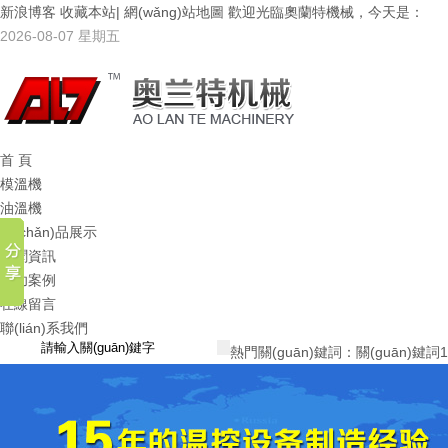
新浪博客
收藏本站
|
網(wǎng)站地圖
歡迎光臨奧蘭特機械，今天是：
2026-08-07 星期五
首 頁
模溫機
油溫機
產(chǎn)品展示
新聞資訊
成功案例
在線留言
聯(lián)系我們
熱門關(guān)鍵詞：
關(guān)鍵詞1