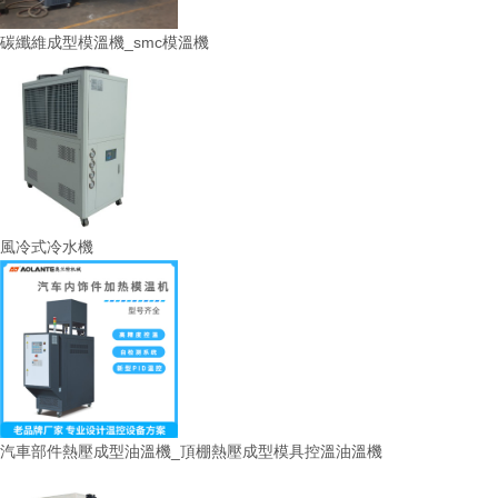
碳纖維成型模溫機_smc模溫機
風冷式冷水機
汽車部件熱壓成型油溫機_頂棚熱壓成型模具控溫油溫機